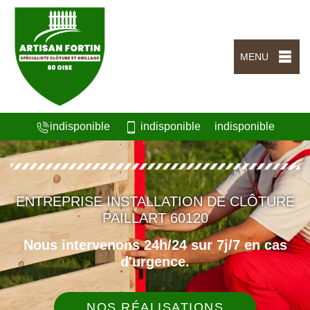
MENU
indisponible
indisponible
indisponible
ENTREPRISE INSTALLATION DE CLÔTURE
PAILLART 60120
Nous intervenons 24h/24 sur 7j/7 en cas
d'urgence.
NOS RÉALISATIONS