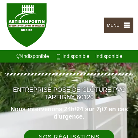
MENU
indisponible
indisponible
indisponible
ENTREPRISE POSE DE CLÔTURE PVC
TARTIGNY 60120
Nous intervenons 24h/24 sur 7j/7 en cas
d'urgence.
NOS RÉALISATIONS