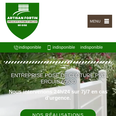
MENU
indisponible
indisponible
indisponible
ENTREPRISE POSE DE CLÔTURE PVC
ERCUIS 60530
Nous intervenons 24h/24 sur 7j/7 en cas
d'urgence.
NOS RÉALISATIONS