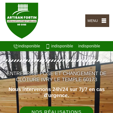
MENU
indisponible
indisponible
indisponible
ENTREPRISE POSE ET CHANGEMENT DE
CLÔTURE IVRY LE TEMPLE 60173
Nous intervenons 24h/24 sur 7j/7 en cas
d'urgence.
NOS RÉALISATIONS